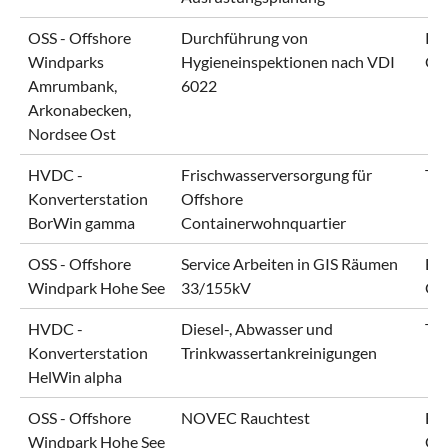
OSS - Offshore
Durchführung von
RW
Windparks
Hygieneinspektionen nach VDI
Gm
Amrumbank,
6022
Arkonabecken,
Nordsee Ost
HVDC -
Frischwasserversorgung für
Te
Konverterstation
Offshore
BorWin gamma
Containerwohnquartier
OSS - Offshore
Service Arbeiten in GIS Räumen
En
Windpark Hohe See
33/155kV
Gm
HVDC -
Diesel-, Abwasser und
Te
Konverterstation
Trinkwassertankreinigungen
HelWin alpha
OSS - Offshore
NOVEC Rauchtest
En
Windpark Hohe See
Gm