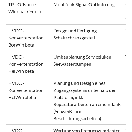
TP - Offshore
Mobilfunk Signal Optimierung
wp
Windpark Yunlin
Jör
Or
HVDC -
Design und Fertigung
Te
Konverterstation
Schaltschrankgestell
BorWin beta
HVDC -
Umbauplanung Serviceluken
Te
Konverterstation
Seewasserpumpen
HelWin beta
HVDC -
Planung und Design eines
Te
Konverterstation
Zugangssystems unterhalb der
No
HelWin alpha
Plattform, inkl.
Reparaturarbeiten an einem Tank
(Schweiß- und
Beschichtungsarbeiten)
HVDC -
Wartung von Frequenzumrichter
Te