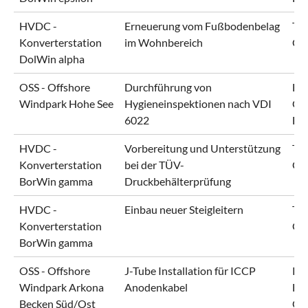
HVDC -
Erneuerung vom Fußbodenbelag
Ten
Konverterstation
im Wohnbereich
Gm
DolWin alpha
OSS - Offshore
Durchführung von
En
Windpark Hohe See
Hygieneinspektionen nach VDI
Gm
6022
EQ
HVDC -
Vorbereitung und Unterstützung
Ten
Konverterstation
bei der TÜV-
Gm
BorWin gamma
Druckbehälterprüfung
HVDC -
Einbau neuer Steigleitern
Ten
Konverterstation
Gm
BorWin gamma
OSS - Offshore
J-Tube Installation für ICCP
RW
Windpark Arkona
Anodenkabel
Eur
Becken Süd/Ost
Gm