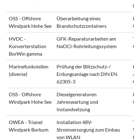
l'A
OSS - Offshore
Überarbeitung eines
En
Windpark Hohe See
Brandschutzcontainers
Gm
HVDC -
GFK-Reparaturarbeiten am
Ten
Konverterstation
NaOCl-Rohrleitungssystem
Gm
BorWin gamma
Marinefunkstellen
Prüfung der Blitzschutz-/
Bu
(diverse)
Erdungsanlage nach DIN EN
/ 
62305-3
Gm
OSS - Offshore
Dieselgeneratoren
En
Windpark Hohe See
Jahreswartung und
Gm
Instandsetzung
OWEA - Trianel
Installation 48V-
Tri
Windpark Borkum
Stromversorgung zum Einbau
Wi
von WLAN
Bo