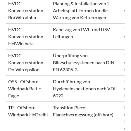
HVDC -
Planung & Installation von 2
Ten
Konverterstation
Arbeitsplatt-formen für die
Gm
BorWin alpha
Wartung von Kettenzügen
HVDC -
Kabelzug von LWL- und USV-
Ten
Konverterstation
Leitungen
Gm
HelWin beta
HVDC -
Überprüfung von
Ten
Konverterstation
Blitzschutzsystemen nach DIN
Gm
DolWin epsilon
EN 62305-3
En
OSS - Offshore
Durchführung von
IB
Windpark Baltic
Hygieneinspektionen nach VDI
Of
Eagle
6022
EQ
TP - Offshore
Transition Piece
En
Windpark HeDreiht
Flanschvermessung (offshore)
Gm
Ind
Gm