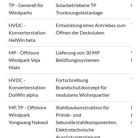
TP - Generell für
Solarbetriebene TP
Co
Windparks
Trocknungstestanlage
HVDC -
Entwicklung eines Antriebes zum
Te
Konverterstation
Öffnen der Decksluken
HelWin beta
MP - Offshore
Lieferung von 30 MP
Vej
Windpark Veja
Belüftungssystemen
Pr
Mate
HVDC -
Fortschreibung
Te
Konverterstation
Brandschutzkonzept für
DolWin alpha
modulares Wohnquartier
MP, TP - Offshore
Stahlbaukonstruktion für
My
Windpark
Primär- und
Bl
Yongwang Nakwol
Sekundärstahlkomponenten,
Gm
Elektrotechnische
Ausrüstungsplanung