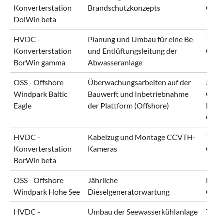
Konverterstation
Brandschutzkonzepts
Gm
DolWin beta
HVDC -
Planung und Umbau für eine Be-
Ten
Konverterstation
und Entlüftungsleitung der
Gm
BorWin gamma
Abwasseranlage
OSS - Offshore
Überwachungsarbeiten auf der
50H
Windpark Baltic
Bauwerft und Inbetriebnahme
Gm
Eagle
der Plattform (Offshore)
Bl
Gm
HVDC -
Kabelzug und Montage CCVTH-
Ten
Konverterstation
Kameras
Gm
BorWin beta
OSS - Offshore
Jährliche
En
Windpark Hohe See
Dieselgeneratorwartung
Gm
HVDC -
Umbau der Seewasserkühlanlage
Ten