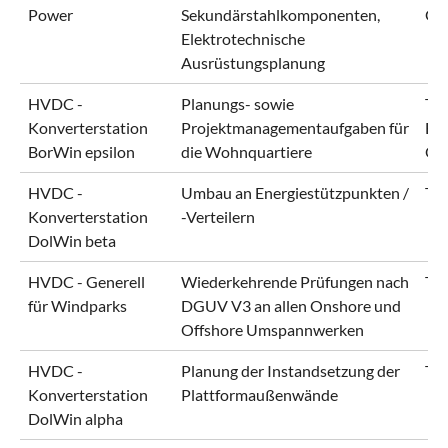
Power
Sekundärstahlkomponenten,
Gm
Elektrotechnische
Ausrüstungsplanung
HVDC -
Planungs- sowie
Te
Konverterstation
Projektmanagementaufgaben für
EL
BorWin epsilon
die Wohnquartiere
Of
HVDC -
Umbau an Energiestützpunkten /
Te
Konverterstation
-Verteilern
DolWin beta
HVDC - Generell
Wiederkehrende Prüfungen nach
Te
für Windparks
DGUV V3 an allen Onshore und
Offshore Umspannwerken
HVDC -
Planung der Instandsetzung der
Te
Konverterstation
Plattformaußenwände
DolWin alpha