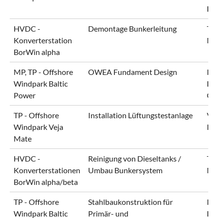
EN
HVDC -
Demontage Bunkerleitung
Te
Konverterstation
No
BorWin alpha
MP, TP - Offshore
OWEA Fundament Design
PKN
Windpark Baltic
Bl
Power
Gm
TP - Offshore
Installation Lüftungstestanlage
Vej
Windpark Veja
Pr
Mate
HVDC -
Reinigung von Dieseltanks /
Te
Konverterstationen
Umbau Bunkersystem
No
BorWin alpha/beta
TP - Offshore
Stahlbaukonstruktion für
PKN
Windpark Baltic
Primär- und
Bl