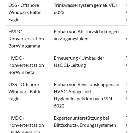
OSS - Offshore
Trinkwassersystem gemäß VDI
IB
Windpark Baltic
6023
Of
Eagle
EQ
HVDC -
Einbau von Absturzsicherungen
Ten
Konverterstation
an Zugangsluken
Gm
BorWin gamma
HVDC -
Erneuerung / Umbau der
Ten
Konverterstation
NaOCL-Leitung
Gm
BorWin beta
OSS - Offshore
Einbau von Revisionsklappen an
IB
Windpark Baltic
HVAC-Anlage inkl.
Of
Eagle
Hygieneinspektion nach VDI
EQ
6022
HVDC -
Expertenunterstützung bei
Ten
Konverterstation
Blitzschutz-, Erdungssystemen
Gm
DolWin epsilon
En