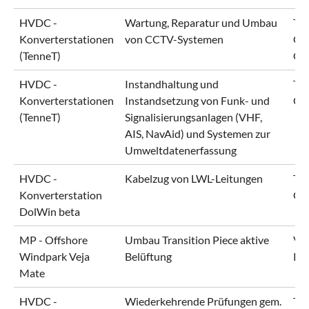
HVDC -
Wartung, Reparatur und Umbau
Ten
Konverterstationen
von CCTV-Systemen
Gm
(TenneT)
Gm
HVDC -
Instandhaltung und
Ten
Konverterstationen
Instandsetzung von Funk- und
Gm
(TenneT)
Signalisierungsanlagen (VHF,
AIS, NavAid) und Systemen zur
Umweltdatenerfassung
HVDC -
Kabelzug von LWL-Leitungen
Ten
Konverterstation
Gm
DolWin beta
MP - Offshore
Umbau Transition Piece aktive
Vej
Windpark Veja
Belüftung
Pr
Mate
HVDC -
Wiederkehrende Prüfungen gem.
Ten