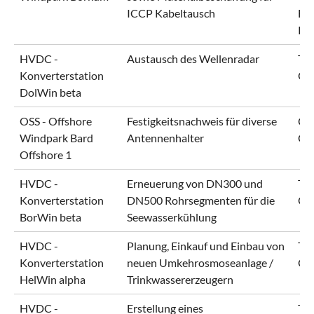
ICCP Kabeltausch
Bo
KG
HVDC -
Austausch des Wellenradar
Ten
Konverterstation
Gm
DolWin beta
OSS - Offshore
Festigkeitsnachweis für diverse
Oc
Windpark Bard
Antennenhalter
Gm
Offshore 1
HVDC -
Erneuerung von DN300 und
Ten
Konverterstation
DN500 Rohrsegmenten für die
Gm
BorWin beta
Seewasserkühlung
HVDC -
Planung, Einkauf und Einbau von
Ten
Konverterstation
neuen Umkehrosmoseanlage /
Gm
HelWin alpha
Trinkwassererzeugern
HVDC -
Erstellung eines
Ten