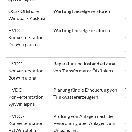
OSS - Offshore
Wartung Dieselgeneratoren
RW
Windpark Kaskasi
Gm
HVDC -
Wartung Dieselgeneratoren
Ten
Konverterstation
Gm
DolWin gamma
Ind
Gm
HVDC -
Reparatur und Instandsetzung
Ten
Konverterstation
von Transformator Ölkühlern
Gm
BorWin alpha
HVDC -
Planung für die Erneuerung von
Ten
Konverterstation
Trinkwassererzeugern
Gm
SylWin alpha
HVDC -
Prüfung von Anlagen nach der
Ten
Konverterstation
Verordnung über Anlagen zum
Gm
HelWin alpha
Umgang mit
Gm