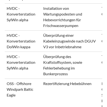
HVDC -
Installation von
Ten
Konverterstation
Wartungspodesten und
Gm
SylWin alpha
Hebevorrichtungen für
Frischwasserpumpen
HVDC -
Überprüfung einer
Ten
Konverterstation
Kabeleinzugswinde nach DGUV
Gm
DolWin kappa
V3 vor Inbetriebnahme
HVDC -
Überprüfung des
Ten
Konverterstation
Kraftstoffsystem, sowie
Gm
SylWin alpha
Fehlerbehebung im
Bunkerprozess
OSS - Offshore
Rezertifizierung Hebebühnen
IB
Windpark Baltic
Of
Eagle
Se
Ho
KG