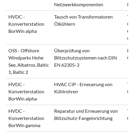
Netzwerkkomponenten
KG
HVDC -
Tausch von Transformatoren
Ten
Konverterstation
Ölkühlern
Gm
BorWin alpha
Off
Gm
OSS - Offshore
Überprüfung von
En
Windparks Hohe
Blitzschutzsystemen nach DIN
Gm
See, Albatros, Baltic
EN 62305-3
1, Baltic 2
HVDC -
HVAC CIP - Erneuerung von
Ten
Konverterstation
Kühlrohren
Gm
BorWin alpha
HVDC -
Reparatur und Erneuerung von
Ten
Konverterstation
Blitzschutz-Fangeinrichtung
Gm
BorWin gamma