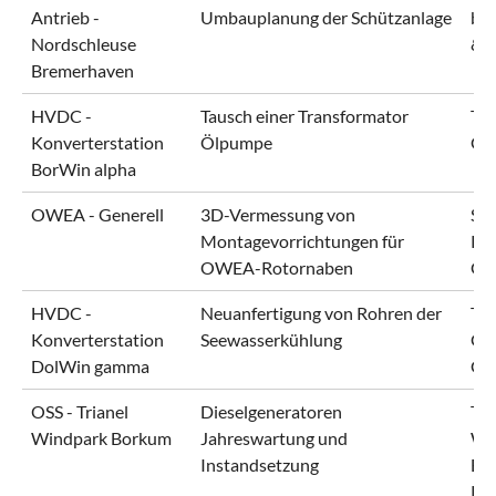
Antrieb -
Umbauplanung der Schützanlage
br
Nordschleuse
& 
Bremerhaven
HVDC -
Tausch einer Transformator
Ten
Konverterstation
Ölpumpe
Gm
BorWin alpha
OWEA - Generell
3D-Vermessung von
Si
Montagevorrichtungen für
Re
OWEA-Rotornaben
Gm
HVDC -
Neuanfertigung von Rohren der
Ten
Konverterstation
Seewasserkühlung
Gm
DolWin gamma
Gm
OSS - Trianel
Dieselgeneratoren
Tri
Windpark Borkum
Jahreswartung und
Wi
Instandsetzung
Bo
KG