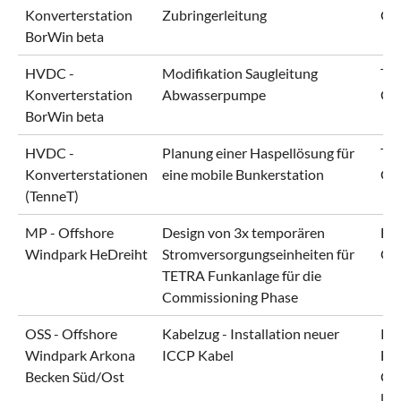
Konverterstation
Zubringerleitung
Gm
BorWin beta
HVDC -
Modifikation Saugleitung
Ten
Konverterstation
Abwasserpumpe
Gm
BorWin beta
HVDC -
Planung einer Haspellösung für
Ten
Konverterstationen
eine mobile Bunkerstation
Gm
(TenneT)
MP - Offshore
Design von 3x temporären
En
Windpark HeDreiht
Stromversorgungseinheiten für
Gm
TETRA Funkanlage für die
Commissioning Phase
OSS - Offshore
Kabelzug - Installation neuer
RW
Windpark Arkona
ICCP Kabel
Eur
Becken Süd/Ost
Gm
l'A