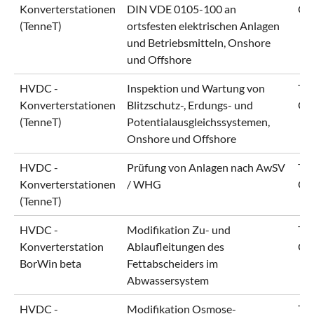
Konverterstationen
DIN VDE 0105-100 an
Gm
(TenneT)
ortsfesten elektrischen Anlagen
und Betriebsmitteln, Onshore
und Offshore
HVDC -
Inspektion und Wartung von
Ten
Konverterstationen
Blitzschutz-, Erdungs- und
Gm
(TenneT)
Potentialausgleichssystemen,
Onshore und Offshore
HVDC -
Prüfung von Anlagen nach AwSV
Ten
Konverterstationen
/ WHG
Gm
(TenneT)
HVDC -
Modifikation Zu- und
Ten
Konverterstation
Ablaufleitungen des
Gm
BorWin beta
Fettabscheiders im
Abwassersystem
HVDC -
Modifikation Osmose-
Ten