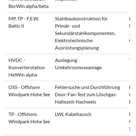
BorWin alpha/beta
MP, TP - F.E.W.
Stahlbaukonstruktion für
RW
Baltic II
Primär- und
Pol
Sekundärstahlkomponenten,
Jör
Elektrotechnische
Or
Ausrüstungsplanung
HVDC -
Auslegung
Te
Konverterstation
Umkehrosmoseanlage
HelWin alpha
OSS - Offshore
Fehlersuche und Durchführung
En
Windpark Hohe See
Door-Fan-Test zum Löschgas-
Gm
Haltezeit-Nachweis
EN
TP - Offshore
LWL Kabeltausch
En
Windpark Hohe See
Gm
Si