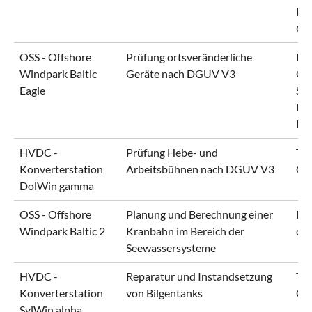
KG 
Gm
OSS - Offshore
Prüfung ortsveränderliche
IB
Windpark Baltic
Geräte nach DGUV V3
Of
Eagle
Se
Ho
KG
HVDC -
Prüfung Hebe- und
Ten
Konverterstation
Arbeitsbühnen nach DGUV V3
Gm
DolWin gamma
OSS - Offshore
Planung und Berechnung einer
En
Windpark Baltic 2
Kranbahn im Bereich der
of
Seewassersysteme
HVDC -
Reparatur und Instandsetzung
Ten
Konverterstation
von Bilgentanks
Gm
SylWin alpha