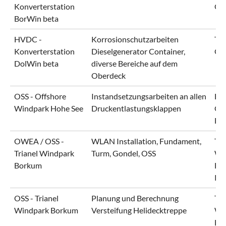
Konverterstation
Gm
BorWin beta
HVDC -
Korrosionschutzarbeiten
Ten
Konverterstation
Dieselgenerator Container,
Gm
DolWin beta
diverse Bereiche auf dem
Oberdeck
OSS - Offshore
Instandsetzungsarbeiten an allen
En
Windpark Hohe See
Druckentlastungsklappen
Gm
EQ
OWEA / OSS -
WLAN Installation, Fundament,
Tri
Trianel Windpark
Turm, Gondel, OSS
Wi
Borkum
Bo
KG
OSS - Trianel
Planung und Berechnung
Tri
Windpark Borkum
Versteifung Helidecktreppe
Wi
Bo