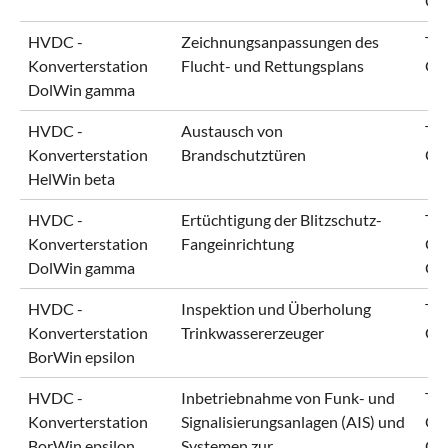
Gm
HVDC -
Zeichnungsanpassungen des
Ten
Konverterstation
Flucht- und Rettungsplans
Gm
DolWin gamma
HVDC -
Austausch von
Ten
Konverterstation
Brandschutztüren
Gm
HelWin beta
HVDC -
Ertüchtigung der Blitzschutz-
Ten
Konverterstation
Fangeinrichtung
Gm
DolWin gamma
Gm
HVDC -
Inspektion und Überholung
Ten
Konverterstation
Trinkwassererzeuger
Gm
BorWin epsilon
HVDC -
Inbetriebnahme von Funk- und
Ten
Konverterstation
Signalisierungsanlagen (AIS) und
Gm
BorWin epsilon
Systemen zur
Gr