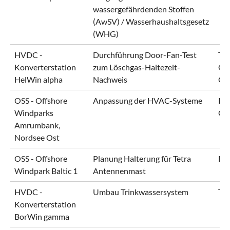
wassergefährdenden Stoffen
(AwSV) / Wasserhaushaltsgesetz
(WHG)
HVDC -
Durchführung Door-Fan-Test
Ten
Konverterstation
zum Löschgas-Haltezeit-
Gm
HelWin alpha
Nachweis
Gm
OSS - Offshore
Anpassung der HVAC-Systeme
RW
Windparks
Gm
Amrumbank,
Nordsee Ost
OSS - Offshore
Planung Halterung für Tetra
En
Windpark Baltic 1
Antennenmast
HVDC -
Umbau Trinkwassersystem
Te
Konverterstation
BorWin gamma