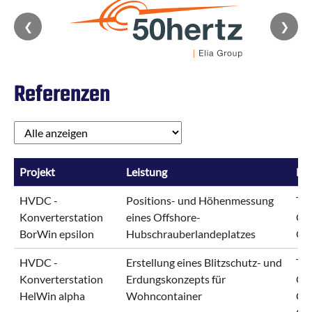
❮
❯
Referenzen
Projekt
Leistung
Be
HVDC -
Positions- und Höhenmessung
Ten
Konverterstation
eines Offshore-
Gm
BorWin epsilon
Hubschrauberlandeplatzes
Of
HVDC -
Erstellung eines Blitzschutz- und
Ten
Konverterstation
Erdungskonzepts für
Gm
HelWin alpha
Wohncontainer
Con