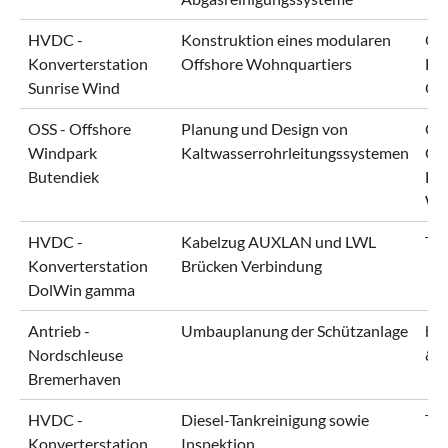
HVDC -
Konstruktion eines modularen
Ors
Konverterstation
Offshore Wohnquartiers
EL
Sunrise Wind
Of
OSS - Offshore
Planung und Design von
OW
Windpark
Kaltwasserrohrleitungssystemen
Gm
Butendiek
De
Wi
HVDC -
Kabelzug AUXLAN und LWL
Te
Konverterstation
Brücken Verbindung
DolWin gamma
Antrieb -
Umbauplanung der Schützanlage
br
Nordschleuse
& 
Bremerhaven
HVDC -
Diesel-Tankreinigung sowie
Te
Konverterstation
Inspektion