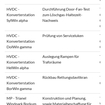
HVDC -
Durchführung Door-Fan-Test
Ten
Konverterstation
zum Löschgas-Haltezeit-
Gm
SylWin alpha
Nachweis
Off
Gm
HVDC -
Prüfung von Serviceluken
Ten
Konverterstation
Gm
DolWin gamma
Gm
HVDC -
Auslegung Rampen für
Ten
Konverterstation
Traforäume
Gm
HelWin alpha
HVDC -
Rückbau Rettungsdavitkran
Ten
Konverterstation
Gm
BorWin gamma
MP - Trianel
Konstruktion und Planung,
Tri
Windpark Borkum
sowie Materialbeschaffung für
Wi