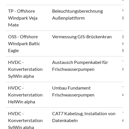
TP - Offshore
Beleuchtungsberechnung
Vej
Windpark Veja
Außenplattform
Pr
Mate
OSS - Offshore
Vermessung GIS-Brückenkran
IB
Windpark Baltic
Of
Eagle
EQ
HVDC -
Austausch Pumpenkabel für
Ten
Konverterstation
Frischwasserpumpen
Gm
SylWin alpha
HVDC -
Umbau Fundament
Ten
Konverterstation
Frischwasserpumpen
Gm
HelWin alpha
HVDC -
CAT7 Kabelzug, Installation von
Ten
Konverterstation
Datenkabeln
Gm
SylWin alpha