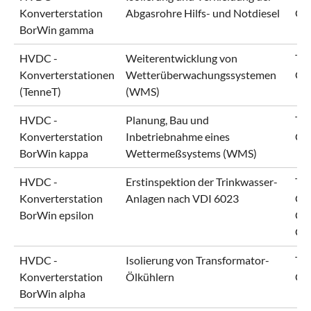
Konverterstation
Abgasrohre Hilfs- und Notdiesel
Gm
BorWin gamma
HVDC -
Weiterentwicklung von
Ten
Konverterstationen
Wetterüberwachungssystemen
Gm
(TenneT)
(WMS)
HVDC -
Planung, Bau und
Ten
Konverterstation
Inbetriebnahme eines
Gm
BorWin kappa
Wettermeßsystems (WMS)
HVDC -
Erstinspektion der Trinkwasser-
Ten
Konverterstation
Anlagen nach VDI 6023
Gm
BorWin epsilon
Con
Gm
HVDC -
Isolierung von Transformator-
Ten
Konverterstation
Ölkühlern
Gm
BorWin alpha