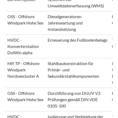
Umweltdatenerfassung (WMS)
OSS - Offshore
Dieselgeneratoren
En
Windpark Hohe See
Jahreswartung und
Gm
Instandsetzung
HVDC -
Erneuerung des Fußbodenbelags
Ten
Konverterstation
Gm
DolWin alpha
MP, TP - Offshore
Stahlbaukonstruktion für
Nor
Windpark
Primär- und
Gm
Nordseecluster A
Sekundärstahlkomponenten
Bl
Gm
OSS - Offshore
Durchführung von DGUV V3
En
Windpark Hohe See
Prüfungen gemäß DIN VDE
Gm
0105-100
HVDC -
Isolierung und Verkleidung der
Ten