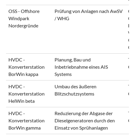
OSS - Offshore
Prüfung von Anlagen nach AwSV
OW
Windpark
/ WHG
Gm
Nordergründe
De
Wi
Off
Co
HVDC -
Planung, Bau und
Ten
Konverterstation
Inbetriebnahme eines AIS
Gm
BorWin kappa
Systems
HVDC -
Umbau des äußeren
Ten
Konverterstation
Blitzschutzsystems
Gm
HelWin beta
HVDC -
Reduzierung der Abgase der
Ten
Konverterstation
Dieselgeneratoren durch den
Gm
BorWin gamma
Einsatz von Sprühanlagen