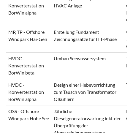
Konverterstation
HVAC Anlage
OIS
BorWin alpha
Ind
Gm
MP, TP - Offshore
Erstellung Fundament
wp
Windpark Hai-Gen
Zeichnungssätze für ITT-Phase
Jör
Or
HVDC -
Umbau Seewassersystem
Te
Konverterstation
No
BorWin beta
HVDC -
Design einer Hebevorrichtung
Te
Konverterstation
zum Tausch von Transformator
BorWin alpha
Ölkühlern
OSS - Offshore
Jährliche
En
Windpark Hohe See
Dieselgeneratorwartung inkl. der
Gm
Überprüfung der
Abgasreinigungssysteme