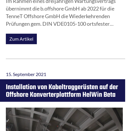
Im Rahmen eines dreijährigen Wartungsvertrags
übernimmt die b.offshore GmbH ab 2022 für die
TenneT Offshore GmbH die Wiederkehrenden
Prüfungen gem. DIN VDE0105-100 ortsfester
elektrischer Niederspannungsanlagen und
Betriebsmittel für alle in der deutschen Nordsee
Zum Artikel
(AWZ) installierten Offshore-
Netzanschlusssysteme. Dies umfasst neben den
Offshore-Anlagen auch die zugehörigen an Land
befindlichen Umspannwerke.
15. September 2021
Installation von Kabeltraggerüsten auf der
Offshore Konverterplattform HelWin Beta