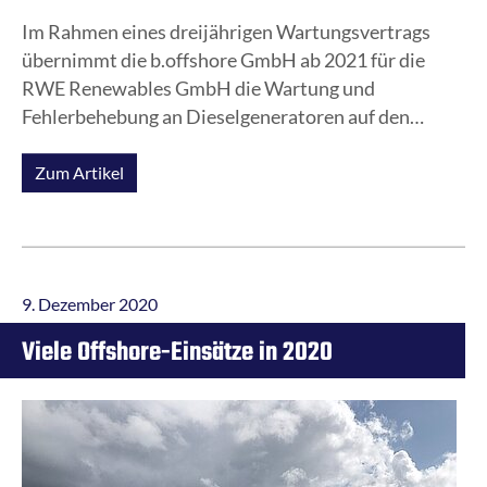
Im Rahmen eines dreijährigen Wartungsvertrags
übernimmt die b.offshore GmbH ab 2021 für die
RWE Renewables GmbH die Wartung und
Fehlerbehebung an Dieselgeneratoren auf den
Umspannstationen der Windparks Amrumbank,
Nordsee Ost und Arkona Becken Südost.
Zum Artikel
9. Dezember 2020
Viele Offshore-Einsätze in 2020