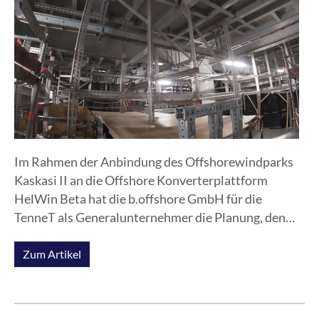
Im Rahmen der Anbindung des Offshorewindparks
Kaskasi II an die Offshore Konverterplattform
HelWin Beta hat die b.offshore GmbH für die
TenneT als Generalunternehmer die Planung, den
Einkauf und die Installation der erforderlichen Trag-
und Unterstützungskonstruktionen für die 155 kV-
Zum Artikel
Hochspannungskabel übernommen.