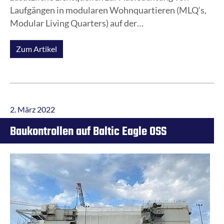
Laufgängen in modularen Wohnquartieren (MLQ‘s,
Modular Living Quarters) auf der
Konverterplattform DolWin beta installiert.
b.offshore hat unter Berücksichtigung des
Zum Artikel
Korrosionsschutzes und aktuellem Stand der
Technik die Außenbeleuchtung geplant, installiert,
nach DIN VDE 0100-600 geprüft und zur vollsten
Kundenzufriedenheit in Betrieb genommen.
2. März 2022
Baukontrollen auf Baltic Eagle OSS