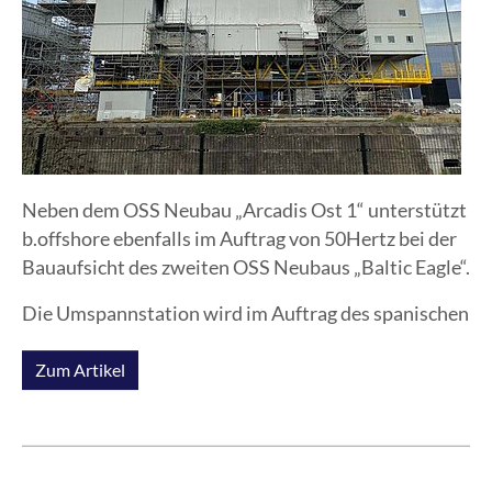
Neben dem OSS Neubau „Arcadis Ost 1“ unterstützt
b.offshore ebenfalls im Auftrag von 50Hertz bei der
Bauaufsicht des zweiten OSS Neubaus „Baltic Eagle“.
Die Umspannstation wird im Auftrag des spanischen
Energiekonzerns Iberdrola bei ENGIE Fabricom und
Smulders in Antwerpen / Belgien gebaut.
Zum Artikel