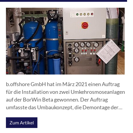
b.offshore GmbH hat im März 2021 einen Auftrag
für die Installation von zwei Umkehrosmoseanlagen
auf der BorWin Beta gewonnen. Der Auftrag
umfasste das Umbaukonzept, die Demontage der
alten Anlage und die Integration von zwei neuen
Trinkwassererzeugern, inklusive den dazugehörigen
Zum Artikel
Fundamenten, dem Rohrbau und den elektrischen