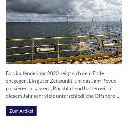
Das laufende Jahr 2020 neigt sich dem Ende
entgegen. Ein guter Zeitpunkt, um das Jahr Revue
passieren zu lassen. „Rückblickend hatten wir in
diesem Jahr sehr viele unterschiedliche Offshore-
Einsätze“, resümiert der b.offshore Geschäftsführer
Thomas Pontow und hebt drei Projekte hervor.
Zum Artikel