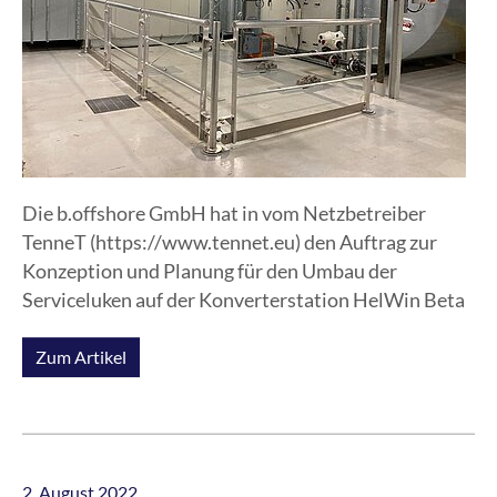
Die b.offshore GmbH hat in vom Netzbetreiber
TenneT (https://www.tennet.eu) den Auftrag zur
Konzeption und Planung für den Umbau der
Serviceluken auf der Konverterstation HelWin Beta
erhalten.
Zum Artikel
Um neue HSE-Anforderungen umzusetzen, war es
notwendig, das Öffnungs- und Schließsystem der
fünf Serviceklappen auf der Konverterplattform zu
erneuern. Alle fünf Wartungsluken wurden mit
elektrischen Winden, einschließlich modernster
2. August 2022