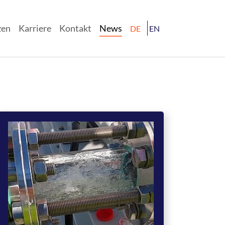
(current)
zen
Karriere
Kontakt
News
DE
EN
r "Leistungen"
Show larger version