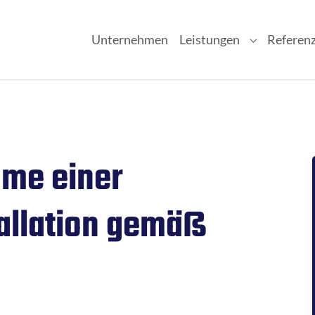
Unternehmen
Leistungen
Referen
Submenu fo
hme einer
allation gemäß